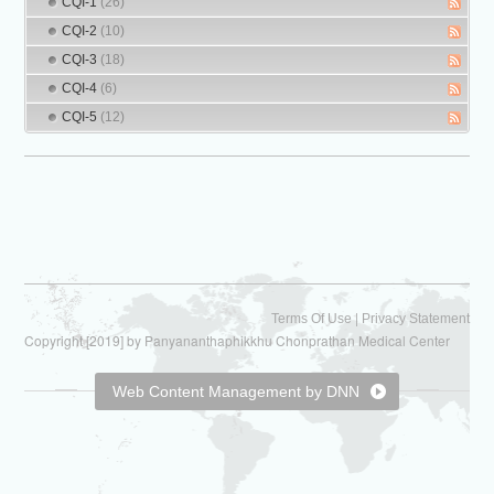
CQI-1
(26)
CQI-2
(10)
CQI-3
(18)
CQI-4
(6)
CQI-5
(12)
|
Terms Of Use
Privacy Statement
Copyright [2019] by Panyananthaphikkhu Chonprathan Medical Center
Web Content Management by DNN