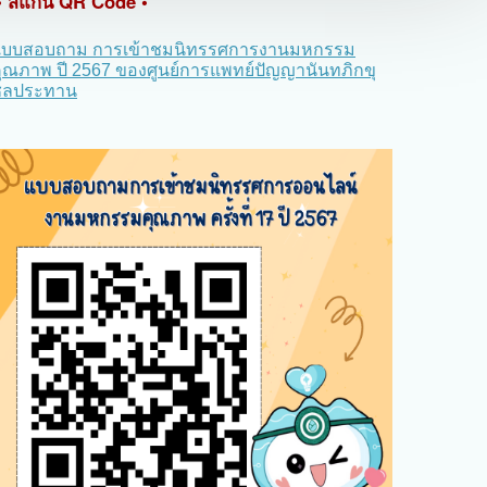
• สแกน QR Code •
แบบสอบถาม การเข้าชมนิทรรศการงานมหกรรม
ุณภาพ ปี 2567 ของศูนย์การแพทย์ปัญญานันทภิกขุ
ชลประทาน