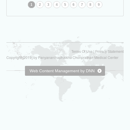
1
2
3
4
5
6
7
8
9
|
Terms Of Use
Privacy Statement
Copyright [2019] by Panyananthaphikkhu Chonprathan Medical Center
Web Content Management by DNN