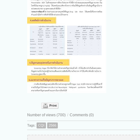
Print
Number of views (700)
/
Comments (0)
Tags:
CQI
2566