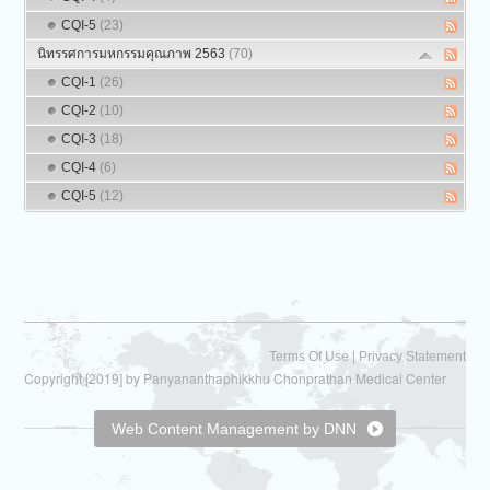
CQI-5
(23)
นิทรรศการมหกรรมคุณภาพ 2563
(70)
CQI-1
(26)
CQI-2
(10)
CQI-3
(18)
CQI-4
(6)
CQI-5
(12)
|
Terms Of Use
Privacy Statement
Copyright [2019] by Panyananthaphikkhu Chonprathan Medical Center
Web Content Management by DNN