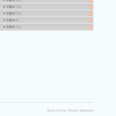
CQI-1
(26)
CQI-2
(10)
CQI-3
(18)
CQI-4
(6)
CQI-5
(12)
|
Terms Of Use
Privacy Statement