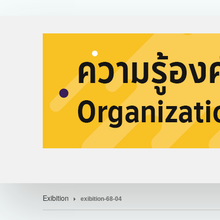
Exibition
exibition-68-04